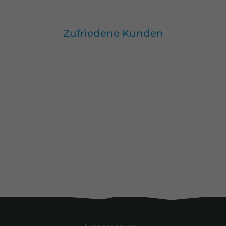
Azubi-Events
Gutscheine
Zufriedene Kunden
kaufen
Alle Kunden