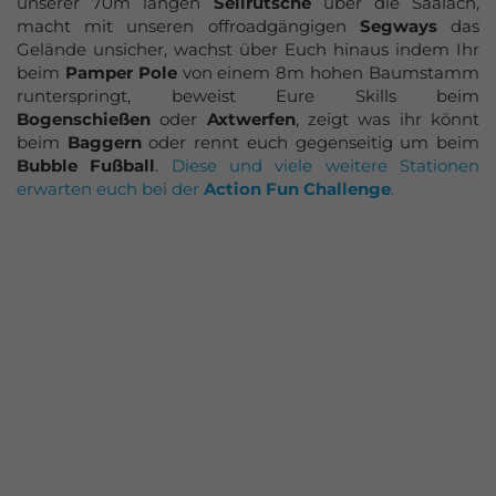
unserer 70m langen
Seilrutsche
über die Saalach,
macht mit unseren offroadgängigen
Segways
das
Gelände unsicher, wachst über Euch hinaus indem Ihr
beim
Pamper Pole
von einem 8m hohen Baumstamm
runterspringt, beweist Eure Skills beim
Bogenschießen
oder
Axtwerfen
, zeigt was ihr könnt
beim
Baggern
oder rennt euch gegenseitig um beim
Bubble Fußball
.
Diese und viele weitere Stationen
erwarten euch bei der
Action Fun Challenge
.