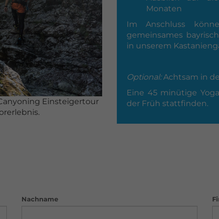
Monaten
Im Anschluss könn
gemeinsames bayrisc
in unserem Kastanienga
Optional:
Achtsam in de
Eine 45 minütige Yog
 Canyoning Einsteigertour
der Früh stattfinden.
orerlebnis.
Nachname
F