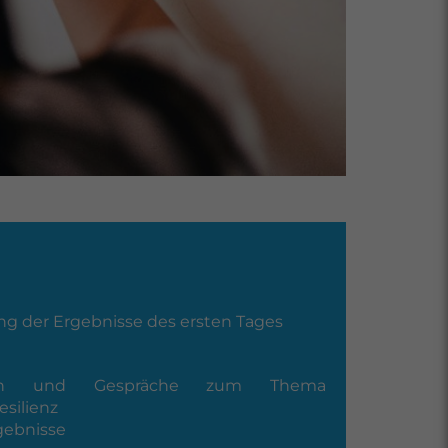
g der Ergebnisse des ersten Tages
täten und Gespräche zum Thema
silienz
gebnisse