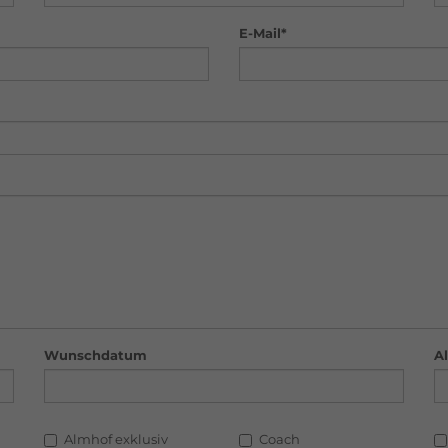
E-Mail*
Wunschdatum
A
Almhof exklusiv
Coach