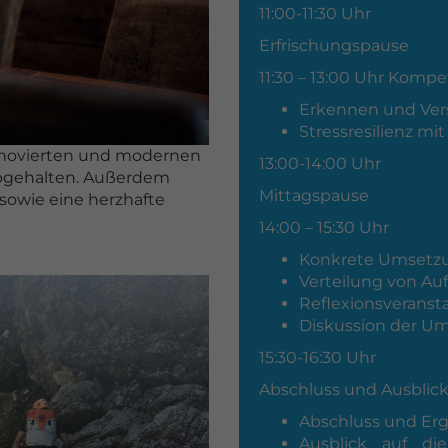
11:00-11:30 Uhr
Erfrischungspause
11:30 – 13:00 Uhr Komp
Erkennen und Ver
Stressresilienz m
enovierten und modernen
13:00-14:00 Uhr
abgehalten. Außerdem
Mittagspause
 sowie eine herzhafte
14:00 – 15:30 Uhr
Konkrete Umsetzu
Verteilung von Au
Reflexionsveranst
Diskussion der U
15:30-16:30 Uhr
Abschluss und Ausblic
Abschluss und Erg
Ausblick auf di