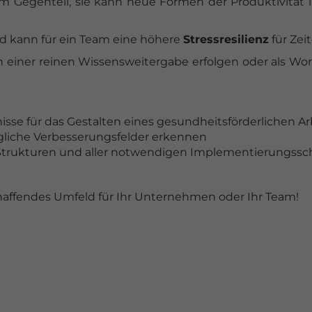
im Gegenteil, sie kann neue Formen der Produktivitä
 kann für ein Team eine höhere
Stressresilienz
für Zei
n einer reinen Wissensweitergabe erfolgen oder als Wo
isse für das Gestalten eines gesundheitsförderlichen A
gliche Verbesserungsfelder erkennen
 Strukturen und aller notwendigen Implementierungssch
haffendes Umfeld für Ihr Unternehmen oder Ihr Team!