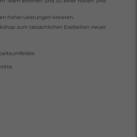
t im Team eröffnen und zu einer hohen und
ten hoher Leistungen kreieren.
rkshop zum tatsächlichen Erarbeiten neuer
rbeitsumfeldes
ritte