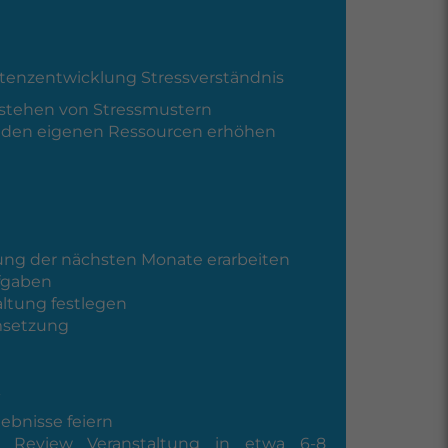
etenzentwicklung Stressverständnis
stehen von Stressmustern
it den eigenen Ressourcen erhöhen
ng der nächsten Monate erarbeiten
fgaben
altung festlegen
msetzung
k
ebnisse feiern
e Review Veranstaltung in etwa 6-8