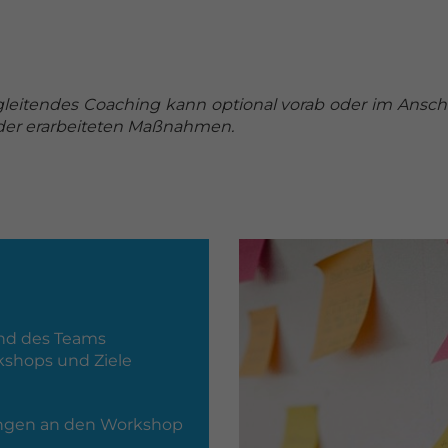
eitendes Coaching kann optional vorab oder im Ansch
 der erarbeiteten Maßnahmen.
und des Teams
kshops und Ziele
tungen an den Workshop