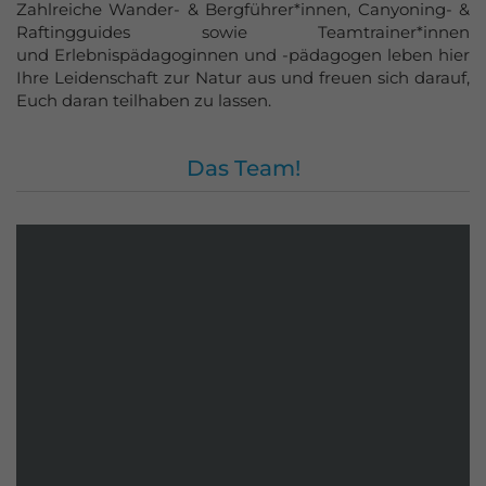
Zahlreiche Wander- & Bergführer*innen, Canyoning- &
Azubi-Events
Raftingguides sowie Teamtrainer*innen
und Erlebnispädagoginnen und -pädagogen leben hier
Gutscheine
Ihre Leidenschaft zur Natur aus und freuen sich darauf,
kaufen
Euch daran teilhaben zu lassen.
Das Team!