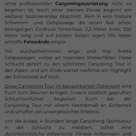
ohne professioneller
Canyoningausrüstung
nicht zu
Azubi-Events
begehen ist. Nach einer kleinen Pause beginnt ein
weiterer faszinierender Abschnitt. Rein in eine finstere
Gutscheine
Schwimm- und Gehpassage die einen fast schon
kaufen
beängstigen Eindruck hinterlässt. 2,5 Meter breit, 250
Meter lang und auf beiden Seiten ragen 100 Meter
schroffe
Felswände
empor.
Wir durchschwimmen enge und mal breite
Felspassagen, vorbei an tosenden Wasserfällen. Diese
Schlucht gehört zu den schönsten Canyoning Tour in
den Alpen und am Ende wartet nochmal ein Highlight
der Extraklasse auf euch.
Diese Canyoning Tour im benachbarten Österreich
wird
Euch zum Staunen bringen. Unsere staatlich geprüften
Schluchtenführer begleiten Euch bei der
Canyoning Tour mit einem Höchstmaß an Sicherheit
und schaffen ein unvergessliches Erlebnis.
Um die knapp 4 Stunden lange Canyoning Sportivtour
in der Schlucht zu meistern, solltet eine
durchschnittliche körperliche Fitness
mitbringen und