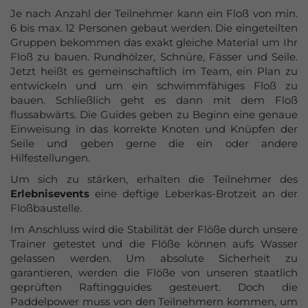
Azubi-Events
Je nach Anzahl der Teilnehmer kann ein Floß von min.
6 bis max. 12 Personen gebaut werden. Die eingeteilten
Gutscheine
Gruppen bekommen das exakt gleiche Material um Ihr
Floß zu bauen. Rundhölzer, Schnüre, Fässer und Seile.
kaufen
Jetzt heißt es gemeinschaftlich im Team, ein Plan zu
entwickeln und um ein schwimmfähiges Floß zu
bauen. Schließlich geht es dann mit dem Floß
flussabwärts. Die Guides geben zu Beginn eine genaue
Einweisung in das korrekte Knoten und Knüpfen der
Seile und geben gerne die ein oder andere
Hilfestellungen.
Um sich zu stärken, erhalten die Teilnehmer des
Erlebnisevents
eine deftige Leberkas-Brotzeit an der
Floßbaustelle.
Im Anschluss wird die Stabilität der Flöße durch unsere
Trainer getestet und die Flöße können aufs Wasser
gelassen werden. Um absolute Sicherheit zu
garantieren, werden die Flöße von unseren staatlich
geprüften Raftingguides gesteuert. Doch die
Paddelpower muss von den Teilnehmern kommen, um