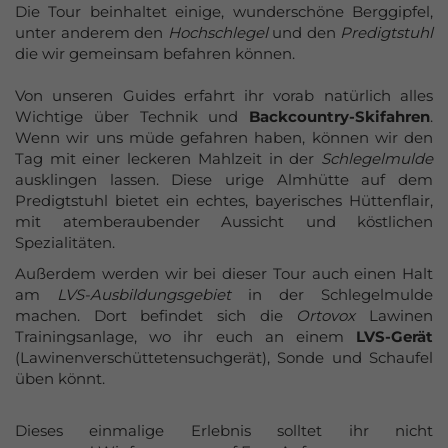
Die Tour beinhaltet einige, wunderschöne Berggipfel,
Azubi-Events
unter anderem den
Hochschlegel
und den
Predigtstuhl
die wir gemeinsam befahren können.
Gutscheine
kaufen
Von unseren Guides erfahrt ihr vorab natürlich alles
Wichtige über Technik und
Backcountry-Skifahren
.
Wenn wir uns müde gefahren haben, können wir den
Tag mit einer leckeren Mahlzeit in der
Schlegelmulde
ausklingen lassen. Diese urige Almhütte auf dem
Predigtstuhl bietet ein echtes, bayerisches Hüttenflair,
mit atemberaubender Aussicht und köstlichen
Spezialitäten.
Außerdem werden wir bei dieser Tour auch einen Halt
am
LVS-Ausbildungsgebiet
in der Schlegelmulde
machen. Dort befindet sich die
Ortovox
Lawinen
Trainingsanlage, wo ihr euch an einem
LVS-Gerät
(Lawinenverschüttetensuchgerät), Sonde und Schaufel
üben könnt.
Dieses einmalige Erlebnis solltet ihr nicht