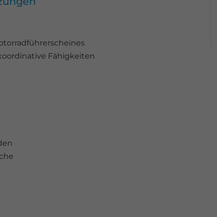
tzungen
otorradführerscheines
koordinative Fähigkeiten
lden
ache