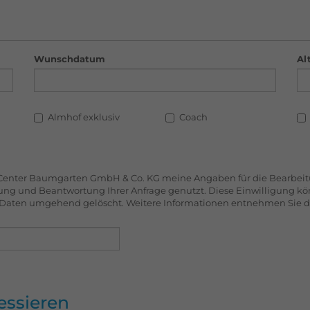
Wunschdatum
Al
Almhof exklusiv
Coach
r Center Baumgarten GmbH & Co. KG meine Angaben für die Bearbeitu
ng und Beantwortung Ihrer Anfrage genutzt. Diese Einwilligung kön
re Daten umgehend gelöscht. Weitere Informationen entnehmen Sie 
essieren