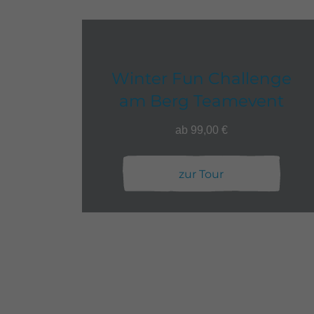
Winter Fun Challenge
am Berg Teamevent
ab 99,00 €
zur Tour