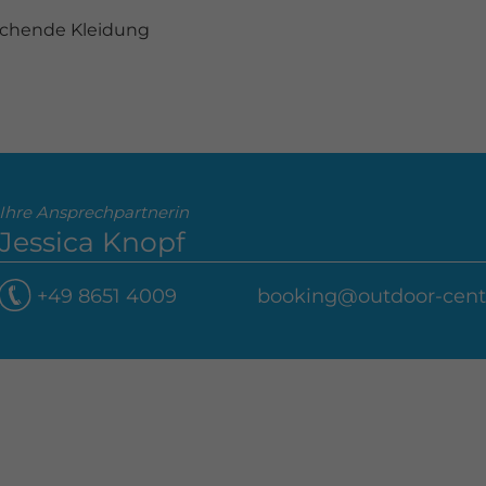
echende Kleidung
Ihre Ansprechpartnerin
Jessica Knopf
+49 8651 4009
booking@outdoor-cent