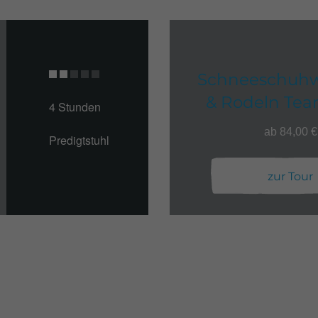
Schneeschuh
& Rodeln Te
4 Stunden
ab 84,00 €
Predigtstuhl
zur Tour