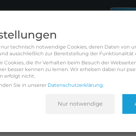
CANYONING IN BAYER
RAFTING IN BAYERN
Cany
merevents (Firmen)
JGA Sommererlebni
Firmen
Firmen
JGAs
JGAs
stellungen
Wintererlebnisse
Teamentwicklung (Fi
t nur technisch notwendige Cookies, deren Daten von u
Abenteuerwochen
Aben
reine / Schulklassen
Vereine / Schulklassen
 ausschließlich zur Bereitstellung der Funktionalität d
Canyoning
 Cookies, die Ihr Verhalten beim Besuch der Webseite
obile
Indoor-Events
her besser kennen zu lernen. Wir erheben dabei nur p
n erfolgt nicht.
nden Sie in unserer
Datenschutzerklärung
.
Gutscheine kaufen
Gutscheine kaufen
Nur notwendige
Gutscheine kaufen
1
2
3
4
5
6
7
8
9