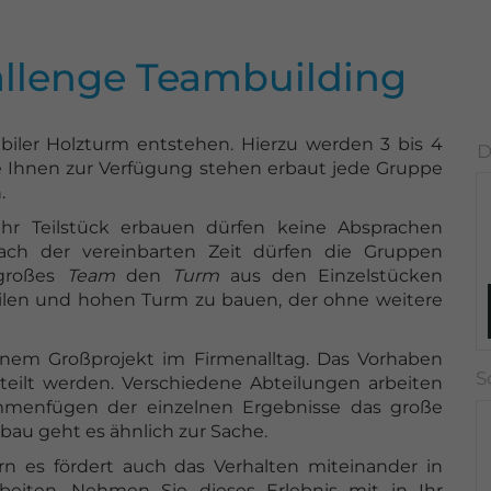
llenge Teambuilding
abiler Holzturm entstehen. Hierzu werden 3 bis 4
ie Ihnen zur Verfügung stehen erbaut jede Gruppe
.
Ihr Teilstück erbauen dürfen keine Absprachen
nach der vereinbarten Zeit dürfen die Gruppen
 großes
Team
den
Turm
aus den Einzelstücken
bilen und hohen Turm zu bauen, der ohne weitere
einem Großprojekt im Firmenalltag. Das Vorhaben
eilt werden. Verschiedene Abteilungen arbeiten
mmenfügen der einzelnen Ergebnisse das große
au geht es ähnlich zur Sache.
rn es fördert auch das Verhalten miteinander in
eiten. Nehmen Sie dieses Erlebnis mit in Ihr