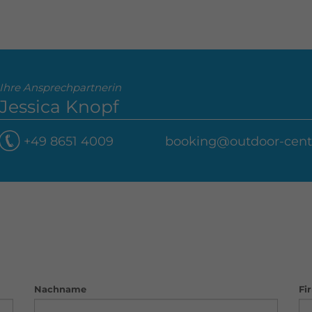
Ihre Ansprechpartnerin
Jessica Knopf
+49 8651 4009
booking@outdoor-cent
Nachname
Fi